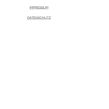
IMPRESSUM
DATENSCHUTZ
AGB
KONTAKT
+49 171 175 121 9
+34 627 028 953
britta@britta-hurter.com
Vernissage, events ODER
ANGEBOTE - HALTEN SIE