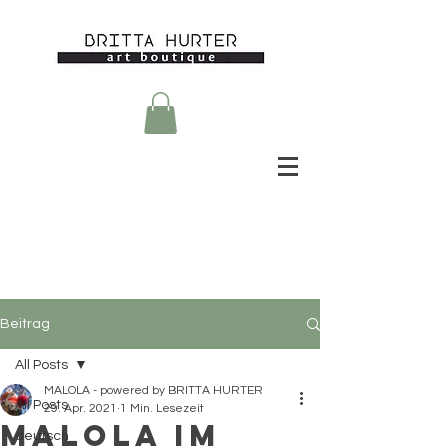
Beitrag
All Posts
MALOLA - powered by BRITTA HURTER
All Posts
29. Apr. 2021
1 Min. Lesezeit
MALOLA IM
deutsch